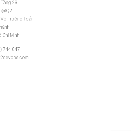
 Tầng 28
rc@Q2
 Võ Trường Toản
hánh
 Chí Minh
6) 744 047
@i2devops.com