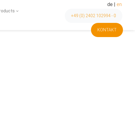
de
|
en
Products
+49 (0) 2402 102994 - 0
KONTAKT