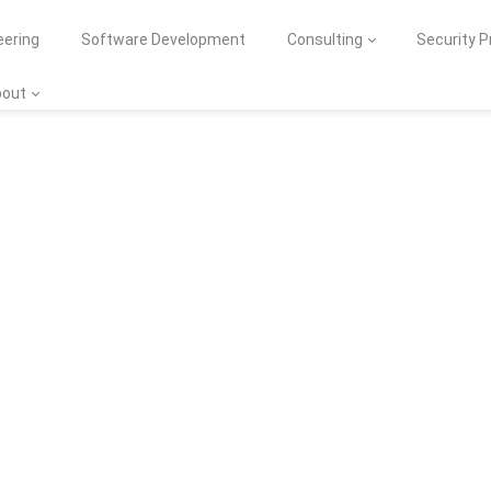
eering
Software Development
Consulting
Security 
bout