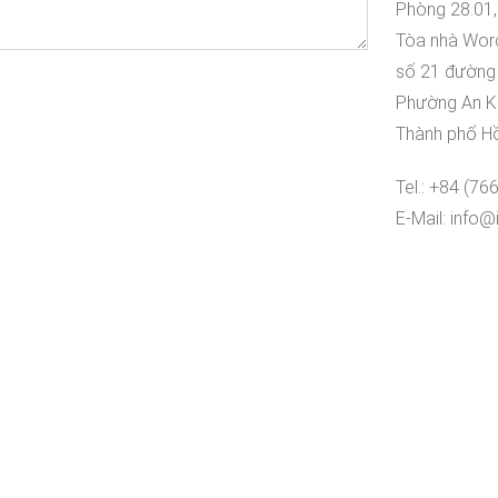
Phòng 28.01,
Tòa nhà Wo
số 21 đường
Phường An K
Thành phố Hồ
Tel.: +84 (76
E-Mail: info