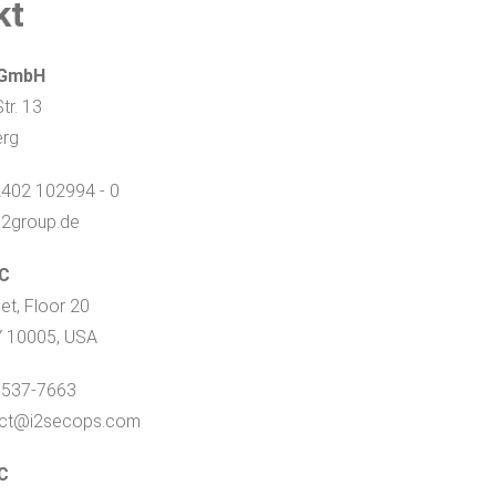
kt
 GmbH
tr. 13
erg
 2402 102994 - 0
@i2group.de
LC
et, Floor 20
Y 10005, USA
) 537-7663
tact@i2secops.com
C