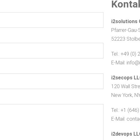
Konta
i2solutions
Pfarrer-Gau-S
52223 Stolb
Tel.: +49 (0)
E-Mail: info
i2secops L
120 Wall Stre
New York, N
Tel.: +1 (646
E-Mail: con
i2devops LL