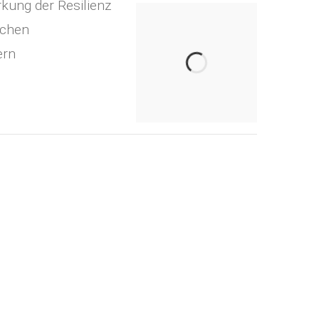
rkung der Resilienz
schen
ern