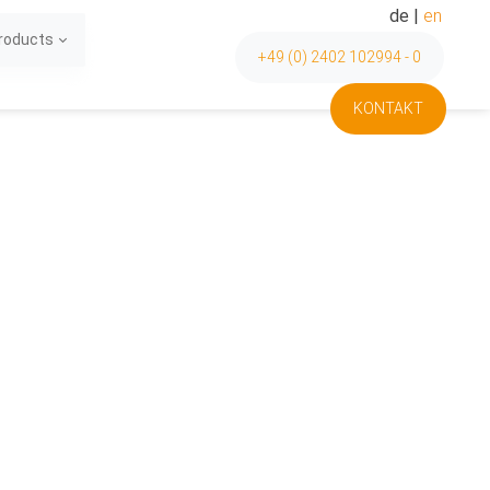
de
|
en
Products
+49 (0) 2402 102994 - 0
KONTAKT