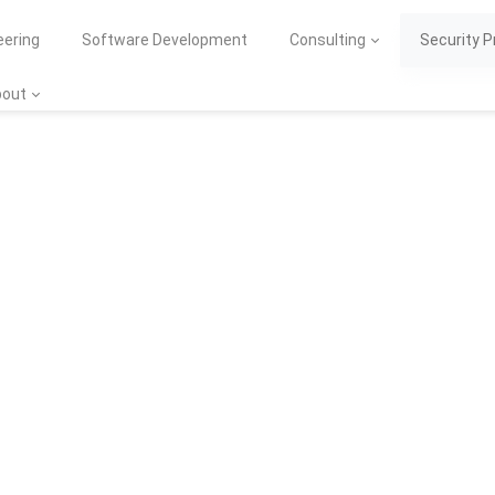
eering
Software Development
Consulting
Security 
bout